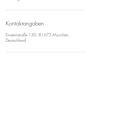
Kontaktangaben
Einsteinstraße 130, 81675 München,
Deutschland
WIR FREUEN
UNS AUF IHRE
ANFRAGE!
MDB Fahrzeugpflege