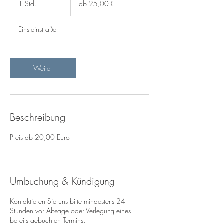
1 Std.
1
ab 25,00 €
€
S
t
Einsteinstraße
d
Weiter
Beschreibung
Preis ab 20,00 Euro
Umbuchung & Kündigung
Kontaktieren Sie uns bitte mindestens 24
Stunden vor Absage oder Verlegung eines
bereits gebuchten Termins.