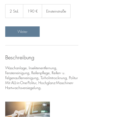
190
Euro
2 Std.
2
190 €
Einsteinstraße
S
t
d
.
Weiter
Beschreibung
Waschanlage, Insektenentfernung,
Fensterreinigung, Reifenpflege, Reifen- u.
Felgenaußenreinigung, Türholmtrocknung, Politur
Mit ALL-in-One-Politur, Hochglanz-Maschinen-
Hartwachsversiegelung.