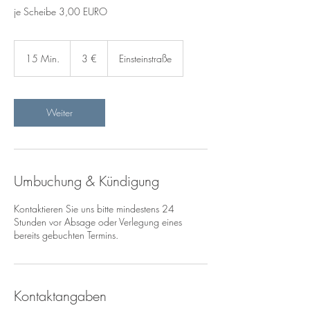
je Scheibe 3,00 EURO
3
Euro
15 Min.
1
3 €
Einsteinstraße
5
M
i
n
Weiter
.
Umbuchung & Kündigung
Kontaktieren Sie uns bitte mindestens 24
Stunden vor Absage oder Verlegung eines
bereits gebuchten Termins.
Kontaktangaben