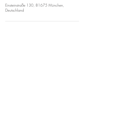
Einsteinstraße 130, 81675 München,
Deutschland
WIR FREUEN
UNS AUF IHRE
ANFRAGE!
MDB Fahrzeugpflege
Nicola Varone
Einsteinstraße 130
U1 TG - Zufahrt über Tiefgarage